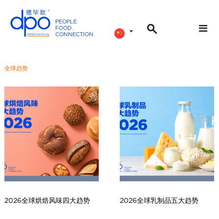
PEOPLE
.
FOOD
.
CONNECTION
.
D
P
O
全球趋势
I
n
t
e
r
n
a
t
i
o
n
2026全球烘焙风味四大趋势
2026全球乳制品五大趋势
a