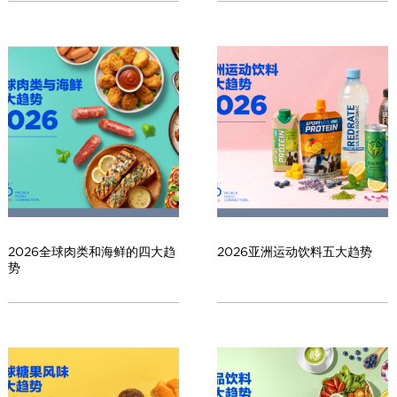
l
C
h
i
n
a
2026全球肉类和海鲜的四大趋
2026亚洲运动饮料五大趋势
势