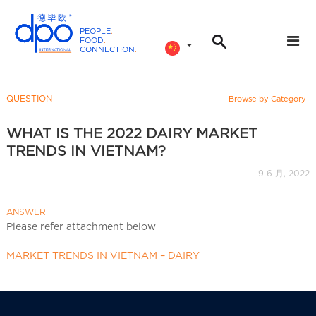
PEOPLE
.
FOOD
.
CONNECTION
.
D
P
O
QUESTION
Browse by Category
I
n
WHAT IS THE 2022 DAIRY MARKET
t
TRENDS IN VIETNAM?
e
9 6 月, 2022
r
n
ANSWER
a
Please refer attachment below
t
i
MARKET TRENDS IN VIETNAM – DAIRY
o
n
a