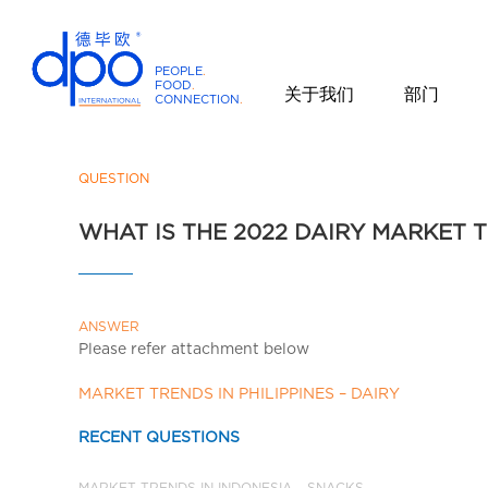
PEOPLE
.
FOOD
.
关于我们
部门
CONNECTION
.
D
P
O
QUESTION
I
WHAT IS THE 2022 DAIRY MARKET T
n
t
e
r
ANSWER
n
Please refer attachment below
a
t
MARKET TRENDS IN PHILIPPINES – DAIRY
i
RECENT QUESTIONS
o
n
MARKET TRENDS IN INDONESIA – SNACKS