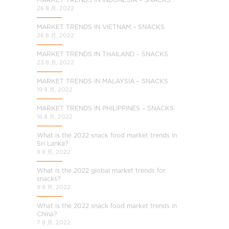
a
26 8 月, 2022
l
C
MARKET TRENDS IN VIETNAM – SNACKS
26 8 月, 2022
h
i
MARKET TRENDS IN THAILAND – SNACKS
23 8 月, 2022
n
a
MARKET TRENDS IN MALAYSIA – SNACKS
19 8 月, 2022
MARKET TRENDS IN PHILIPPINES – SNACKS
16 8 月, 2022
What is the 2022 snack food market trends in
Sri Lanka?
9 8 月, 2022
What is the 2022 global market trends for
snacks?
9 8 月, 2022
What is the 2022 snack food market trends in
China?
7 8 月, 2022