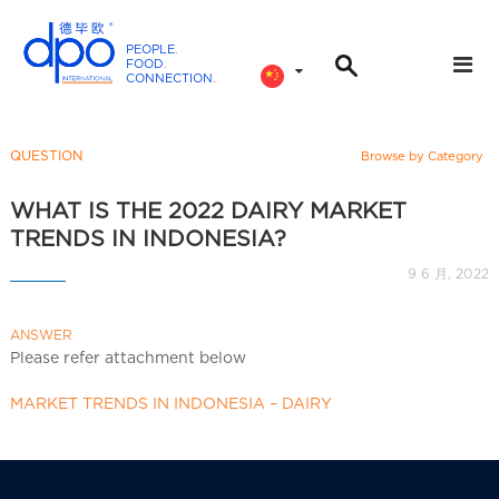
PEOPLE
.
FOOD
.
CONNECTION
.
D
P
O
QUESTION
Browse by Category
I
n
WHAT IS THE 2022 DAIRY MARKET
t
TRENDS IN INDONESIA?
e
9 6 月, 2022
r
n
ANSWER
a
Please refer attachment below
t
i
MARKET TRENDS IN INDONESIA – DAIRY
o
n
a