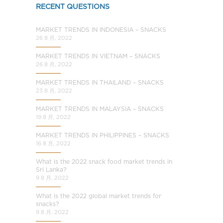
a
RECENT QUESTIONS
l
C
MARKET TRENDS IN INDONESIA – SNACKS
h
26 8 月, 2022
i
MARKET TRENDS IN VIETNAM – SNACKS
n
26 8 月, 2022
a
MARKET TRENDS IN THAILAND – SNACKS
23 8 月, 2022
MARKET TRENDS IN MALAYSIA – SNACKS
19 8 月, 2022
MARKET TRENDS IN PHILIPPINES – SNACKS
16 8 月, 2022
What is the 2022 snack food market trends in
Sri Lanka?
9 8 月, 2022
What is the 2022 global market trends for
snacks?
9 8 月, 2022