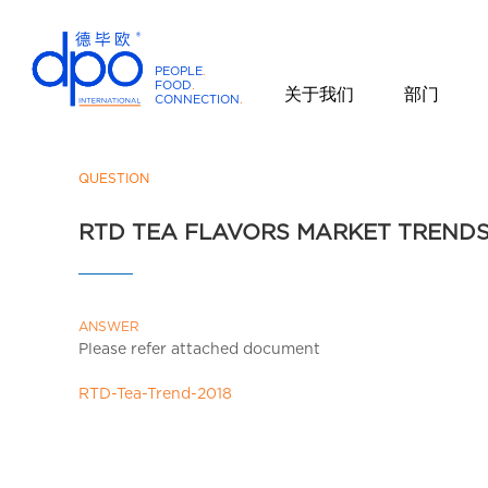
PEOPLE
.
FOOD
.
关于我们
部门
CONNECTION
.
D
P
O
QUESTION
I
RTD TEA FLAVORS MARKET TRENDS
n
t
e
r
ANSWER
n
Please refer attached document
a
t
RTD-Tea-Trend-2018
i
o
n