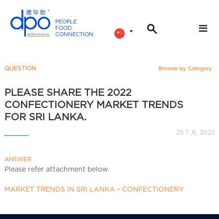
PEOPLE
.
FOOD
.
CONNECTION
.
D
P
O
QUESTION
Browse by Category
I
n
PLEASE SHARE THE 2022
t
CONFECTIONERY MARKET TRENDS
e
FOR SRI LANKA.
r
25 7 月, 2022
n
a
ANSWER
t
Please refer attachment below
i
o
MARKET TRENDS IN SRI LANKA – CONFECTIONERY
n
a