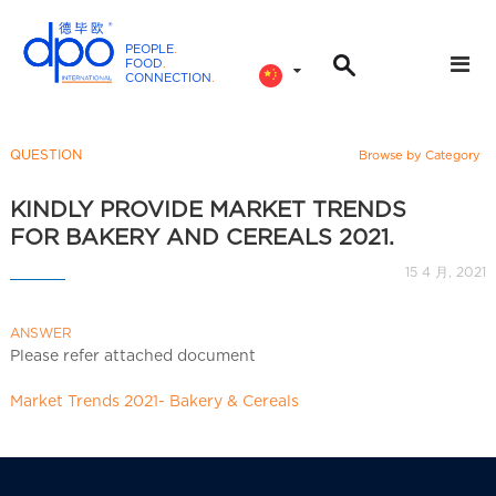
PEOPLE
.
FOOD
.
CONNECTION
.
D
P
O
QUESTION
Browse by Category
I
n
KINDLY PROVIDE MARKET TRENDS
t
FOR BAKERY AND CEREALS 2021.
e
15 4 月, 2021
r
n
ANSWER
a
Please refer attached document
t
i
Market Trends 2021- Bakery & Cereals
o
n
a