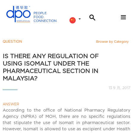
PEOPLE
.
FOOD
.
CONNECTION
.
D
P
O
QUESTION
Browse by Category
I
n
IS THERE ANY REGULATION OF
t
USING ISOMALT UNDER THE
e
PHARMACEUTICAL SECTION IN
r
MALAYSIA?
n
13 9 月, 2017
a
t
i
ANSWER
According to the office of National Pharmacy Regulatory
o
Agency (NPRA) of MOH, there are no specific regulations
n
that stipulate the use of Isomalt in pharmaceutical sector.
a
However, Isomalt is allowed to use as excipient under Health