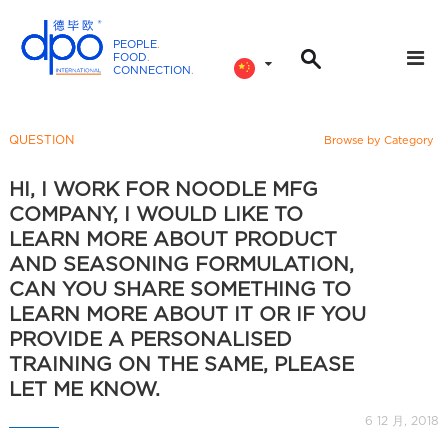
PEOPLE
.
FOOD
.
CONNECTION
.
D
P
O
QUESTION
Browse by Category
I
n
HI, I WORK FOR NOODLE MFG
t
COMPANY, I WOULD LIKE TO
e
LEARN MORE ABOUT PRODUCT
r
AND SEASONING FORMULATION,
n
CAN YOU SHARE SOMETHING TO
a
LEARN MORE ABOUT IT OR IF YOU
t
PROVIDE A PERSONALISED
i
TRAINING ON THE SAME, PLEASE
o
LET ME KNOW.
n
6 12 月, 2018
a