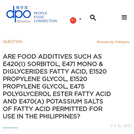
PEOPLE
.
FOOD
.
CONNECTION
.
D
P
O
QUESTION
Browse by Category
I
n
ARE FOOD ADDITIVES SUCH AS
t
E420(I) SORBITOL, E471 MONO &
e
DIGLYCERIDES FATTY ACID, E1520
r
PROPYLENE GLYCOL, E1520
n
PROPYLENE GLYCOL, E475
a
POLYGLYCEROL ESTER FATTY ACID
t
AND E470(A) POTASSIUM SALTS
i
OF FATTY ACID PERMITTED FOR
o
USE IN THE PHILIPPINES?
n
11 9 月, 2015
a