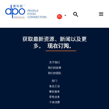
PEOPLE
.
FOOD
.
CONNECTION
.
D
P
O
获取最新资源、新闻以及更
I
多。
n
现在订阅。
t
e
r
关于我们
n
我们的故事
我们的团队
a
t
部门
i
食品工业
o
餐饮服务
n
零售业务
个体消费
a